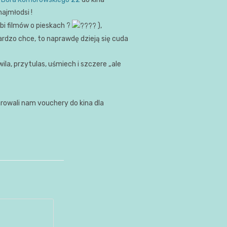
najmłodsi !
ubi filmów o pieskach ?
),
ardzo chce, to naprawdę dzieją się cuda
la, przytulas, uśmiech i szczere „ale
rowali nam vouchery do kina dla