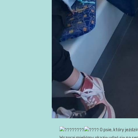
O psie, który jeździł
Wczoraj mieliśmy okazję udać się na se