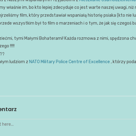
y właśnie im, bo kto lepiej zdecyduje co jest warte naszej uwagi, niż 
ejrzeliśmy film, który przedstawiał wspaniałą historię psiaka (kto nie l
rzede wszystkim był to film o marzeniach i o tym, że jak się czegoś b
ziećmi, tymi Małymi Bohaterami! Każda rozmowa z nimi, spędzona chwi
ego !!!!!
ałym ludziom z
NATO Military Police Centre of Excellence
, którzy poda
entarz