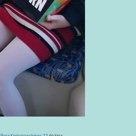
a Bora Komorowskiego 22
do kina