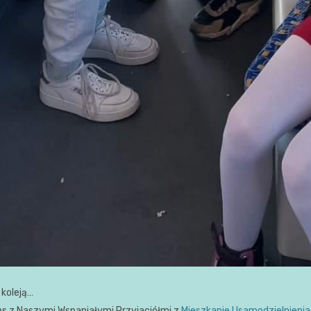
 koleją…
ns z Naszymi Wspaniałymi Przyjaciółmi z
Mieszkanie Usamodzielnieni