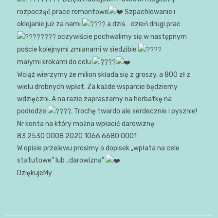
rozpocząć prace remontowe
Szpachlowanie i
oklejanie już za nami
a dziś… dzień drugi prac
oczywiście pochwalimy się w następnym
poście kolejnymi zmianami w siedzibie
małymi krokami do celu
Wciąż wierzymy że milion składa się z groszy, a 800 zł z
wielu drobnych wpłat. Za każde wsparcie będziemy
wdzięczni. A na razie zapraszamy na herbatkę na
podłodze
. Trochę twardo ale serdecznie i pysznie!
Nr konta na który można wpłacić darowiznę:
83 2530 0008 2020 1066 6680 0001
W opisie przelewu prosimy o dopisek „wpłata na cele
statutowe” lub „darowizna”
DziękujeMy