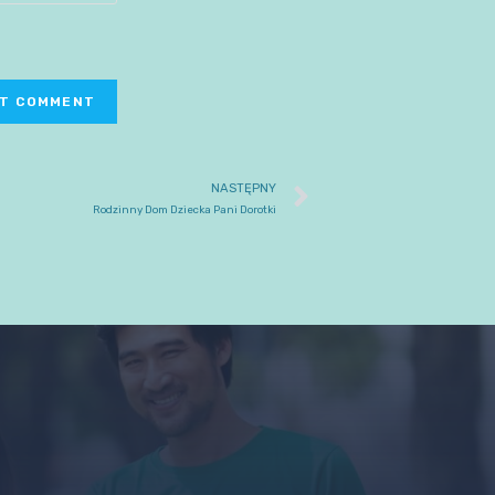
NASTĘPNY
Rodzinny Dom Dziecka Pani Dorotki