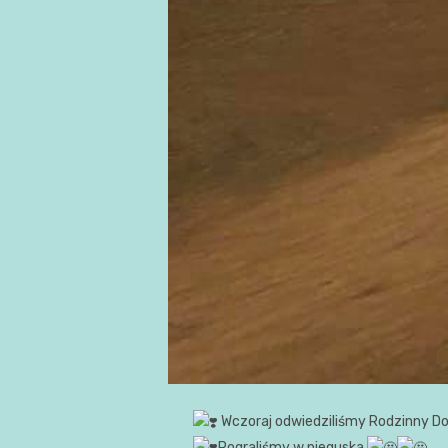
Wczoraj odwiedziliśmy Rodzinny Do
Pograliśmy w pieguska