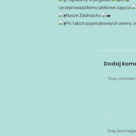
i przeprowadzilismy jabłkowe zajęcia
Nasze Zdolniachy
Po takich popołudniowych wiemy, że
Dodaj kom