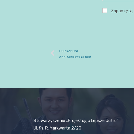
Zapamiętaj 
POPRZEDNI
Ahh! Co to była za noc!
Stowarzyszenie „Projektując Lepsze Jutro”
Ul. Ks. R. Markwarta 2/20