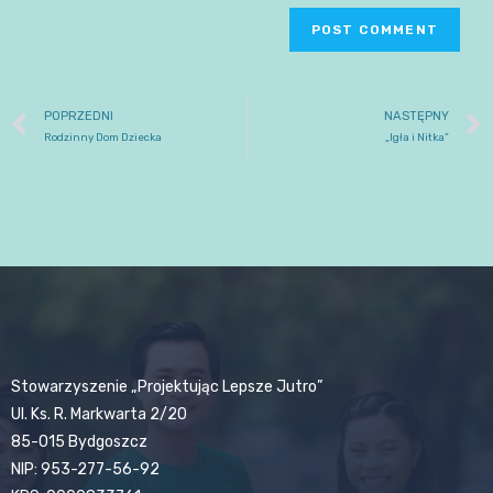
POPRZEDNI
NASTĘPNY
Rodzinny Dom Dziecka
„Igła i Nitka”
Stowarzyszenie „Projektując Lepsze Jutro”
Ul. Ks. R. Markwarta 2/20
85-015 Bydgoszcz
NIP: 953-277-56-92