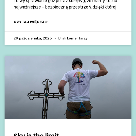
To Wy sprawiacie (już po raz kolejny ), że mamy to, co
najważniejsze – bezpieczną przestrzeń, dzięki której
CZYTAJ WIĘCEJ »
29 października, 2025
Brak komentarzy
Sky is the limit