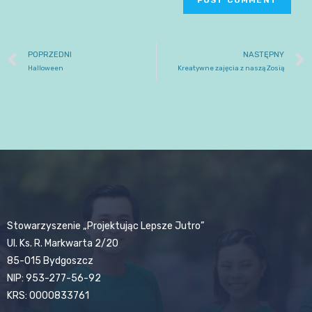
POPRZEDNI
NASTĘPNY
Halloween
Kreatywne zajęcia z naszą Zosią
Stowarzyszenie „Projektując Lepsze Jutro”
Ul. Ks. R. Markwarta 2/20
85-015 Bydgoszcz
NIP: 953-277-56-92
KRS: 0000833761