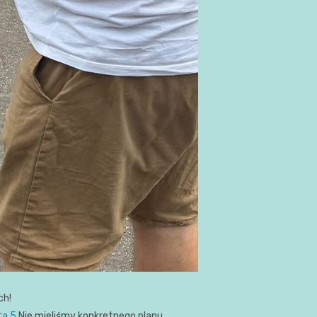
ch!
ta 5
Nie mieliśmy konkretnego planu,