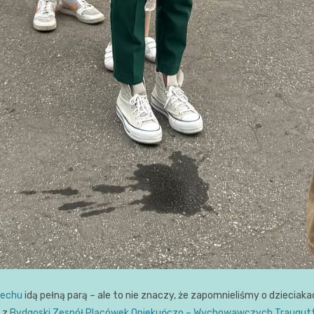
iechu
idą pełną parą – ale to nie znaczy, że zapomnieliśmy o dzieciaka
i z
Bydgoski Zespół Placówek Opiekuńczo – Wychowawczych Traugut