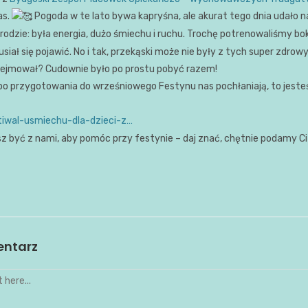
as.
Pogoda w te lato bywa kapryśna, ale akurat tego dnia udało 
grodzie: była energia, dużo śmiechu i ruchu. Trochę potrenowaliśmy b
usiał się pojawić. No i tak, przekąski może nie były z tych super zdrowy
rzejmował? Cudownie było po prostu pobyć razem!
bo przygotowania do wrześniowego Festynu nas pochłaniają, to jesteś
tiwal-usmiechu-dla-dzieci-z…
sz być z nami, aby pomóc przy festynie – daj znać, chętnie podamy C
entarz