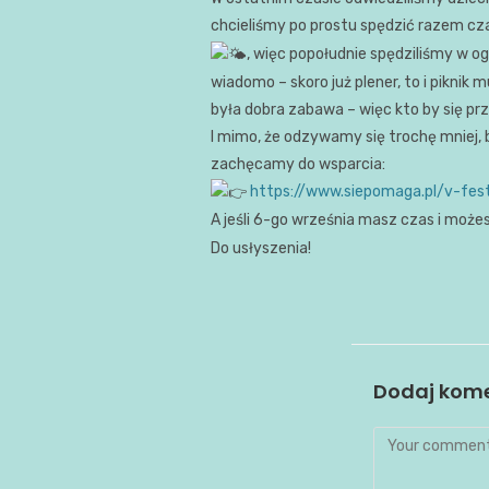
chcieliśmy po prostu spędzić razem cz
, więc popołudnie spędziliśmy w o
wiadomo – skoro już plener, to i piknik m
była dobra zabawa – więc kto by się p
I mimo, że odzywamy się trochę mniej, 
zachęcamy do wsparcia:
https://www.siepomaga.pl/v-fes
A jeśli 6-go września masz czas i może
Do usłyszenia!
Dodaj kom