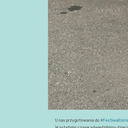
U nas przygotowania do
#FestiwalUśm
W ostatnim czasie odwiedziliśmy dziec