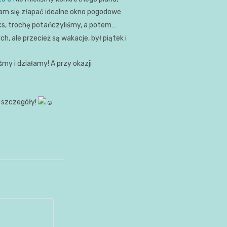
nam się złapać idealne okno pogodowe
oks, trochę potańczyliśmy, a potem…
ch, ale przecież są wakacje, był piątek i
my i działamy! A przy okazji
i szczegóły!