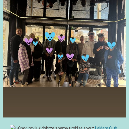
Choć my już dobrze znamy uroki rejsów z
LaMare Club