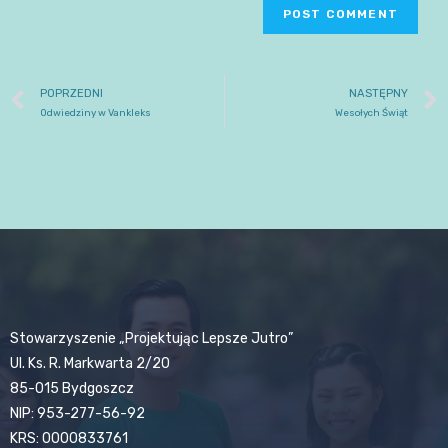
POPRZEDNI
NASTĘPNY
Odwiedziny w Vankleks
Wesołych Świąt
Stowarzyszenie „Projektując Lepsze Jutro”
Ul. Ks. R. Markwarta 2/20
85-015 Bydgoszcz
NIP: 953-277-56-92
KRS: 0000833761