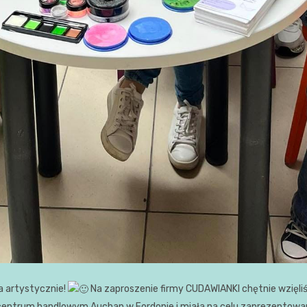
a artystycznie!
Na zaproszenie firmy CUDAWIANKI chętnie wzięliś
centrum handlowym Auchan w Fordonie i miała na celu zaprezentowanie