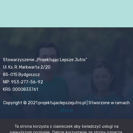
Stowarzyszenie „Projektując Lepsze Jutro”
Ul. Ks. R. Markwarta 2/20
85-015 Bydgoszcz
NIP: 953-277-56-92
KRS: 0000833761
Copyright © 2021 projektujaclepszejutro.pl | Stworzone w ramach
atwi.pl
Ta strona korzysta z ciasteczek aby świadczyć usługi na
najwyższym poziomie. Dalsze korzystanie ze strony oznacza,