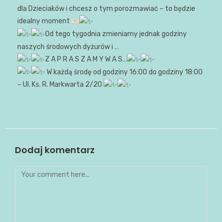
dla Dzieciaków i chcesz o tym porozmawiać – to będzie
idealny moment
Od tego tygodnia zmieniamy jednak godziny
naszych środowych dyżurów i …
Z A P R A S Z A M Y W A S…
W każdą środę od godziny 16:00 do godziny 18:00
– Ul. Ks. R. Markwarta 2/20
Dodaj komentarz