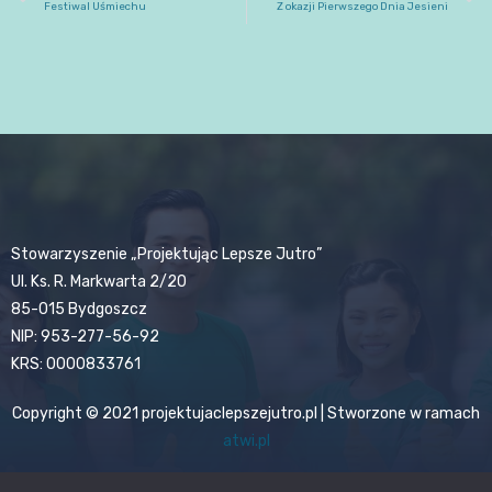
Festiwal Uśmiechu
Z okazji Pierwszego Dnia Jesieni
Stowarzyszenie „Projektując Lepsze Jutro”
Ul. Ks. R. Markwarta 2/20
85-015 Bydgoszcz
NIP: 953-277-56-92
KRS: 0000833761
Copyright © 2021 projektujaclepszejutro.pl | Stworzone w ramach
atwi.pl