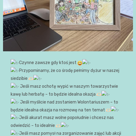
Czynne zawsze gdy ktoś jest
Przypominamy, że co środę pełnimy dyżur w naszej
siedzibie
Jeśli masz ochotę wypić w naszym towarzystwie
kawę lub herbatę – to będzie idealna okazja
Jeśli myślicie nad zostaniem Wolontariuszem – to
będzie idealna okazja na rozmowę na ten temat
Jeśli akurat masz wolne popołudnie i chcesz nas
odwiedzić – to idealnie
Jeśli masz pomysł na zorganizowanie zajęć lub akcji