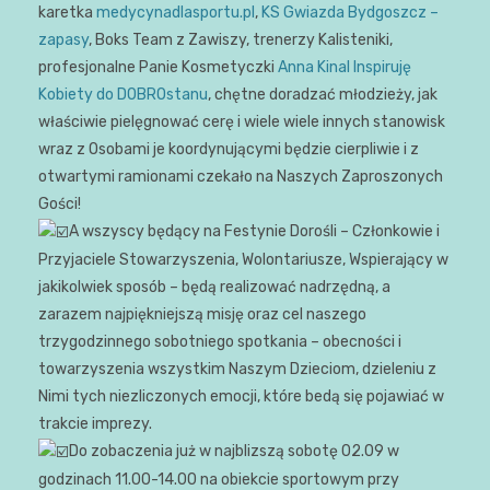
karetka
medycynadlasportu.pl
,
KS Gwiazda Bydgoszcz –
zapasy
, Boks Team z Zawiszy, trenerzy Kalisteniki,
profesjonalne Panie Kosmetyczki
Anna Kinal Inspiruję
Kobiety do DOBROstanu
, chętne doradzać młodzieży, jak
właściwie pielęgnować cerę i wiele wiele innych stanowisk
wraz z Osobami je koordynującymi będzie cierpliwie i z
otwartymi ramionami czekało na Naszych Zaproszonych
Gości!
A wszyscy będący na Festynie Dorośli – Członkowie i
Przyjaciele Stowarzyszenia, Wolontariusze, Wspierający w
jakikolwiek sposób – będą realizować nadrzędną, a
zarazem najpiękniejszą misję oraz cel naszego
trzygodzinnego sobotniego spotkania – obecności i
towarzyszenia wszystkim Naszym Dzieciom, dzieleniu z
Nimi tych niezliczonych emocji, które bedą się pojawiać w
trakcie imprezy.
Do zobaczenia już w najblizszą sobotę 02.09 w
godzinach 11.00-14.00 na obiekcie sportowym przy