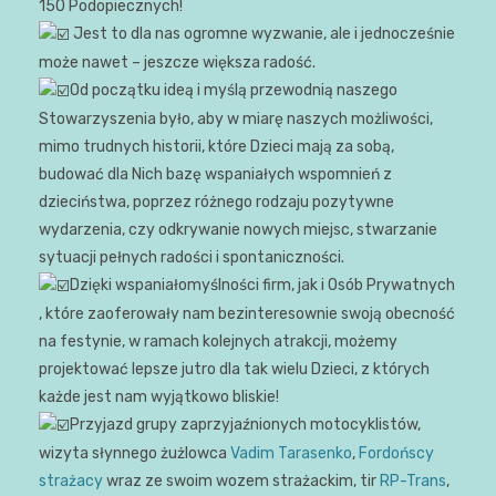
150 Podopiecznych!
Jest to dla nas ogromne wyzwanie, ale i jednocześnie
może nawet – jeszcze większa radość.
Od początku ideą i myślą przewodnią naszego
Stowarzyszenia było, aby w miarę naszych możliwości,
mimo trudnych historii, które Dzieci mają za sobą,
budować dla Nich bazę wspaniałych wspomnień z
dzieciństwa, poprzez różnego rodzaju pozytywne
wydarzenia, czy odkrywanie nowych miejsc, stwarzanie
sytuacji pełnych radości i spontaniczności.
Dzięki wspaniałomyślności firm, jak i Osób Prywatnych
, które zaoferowały nam bezinteresownie swoją obecność
na festynie, w ramach kolejnych atrakcji, możemy
projektować lepsze jutro dla tak wielu Dzieci, z których
każde jest nam wyjątkowo bliskie!
Przyjazd grupy zaprzyjaźnionych motocyklistów,
wizyta słynnego żużlowca
Vadim Tarasenko
,
Fordońscy
strażacy
wraz ze swoim wozem strażackim, tir
RP-Trans
,