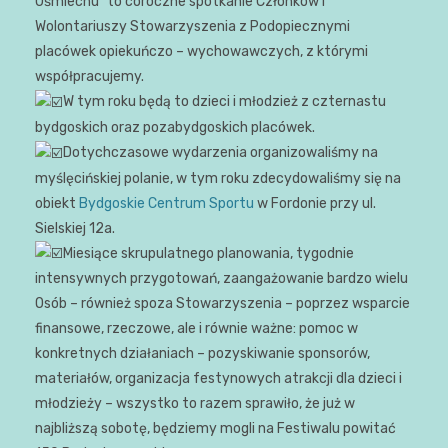
Uśmiechu” to coroczne spotkanie Członków i
Wolontariuszy Stowarzyszenia z Podopiecznymi
placówek opiekuńczo – wychowawczych, z którymi
współpracujemy.
W tym roku będą to dzieci i młodzież z czternastu
bydgoskich oraz pozabydgoskich placówek.
Dotychczasowe wydarzenia organizowaliśmy na
myślęcińskiej polanie, w tym roku zdecydowaliśmy się na
obiekt
Bydgoskie Centrum Sportu
w Fordonie przy ul.
Sielskiej 12a.
Miesiące skrupulatnego planowania, tygodnie
intensywnych przygotowań, zaangażowanie bardzo wielu
Osób – również spoza Stowarzyszenia – poprzez wsparcie
finansowe, rzeczowe, ale i równie ważne: pomoc w
konkretnych działaniach – pozyskiwanie sponsorów,
materiałów, organizacja festynowych atrakcji dla dzieci i
młodzieży – wszystko to razem sprawiło, że już w
najbliższą sobotę, będziemy mogli na Festiwalu powitać