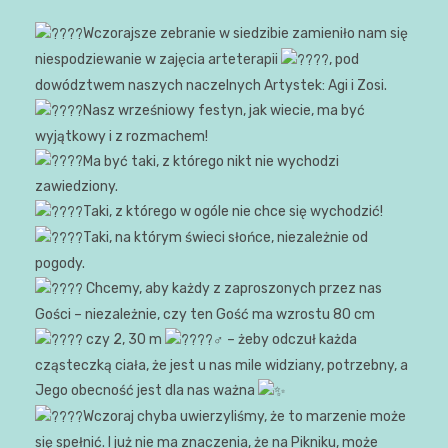
Wczorajsze zebranie w siedzibie zamieniło nam się
niespodziewanie w zajęcia arteterapii
, pod
dowództwem naszych naczelnych Artystek: Agi i Zosi.
Nasz wrześniowy festyn, jak wiecie, ma być
wyjątkowy i z rozmachem!
Ma być taki, z którego nikt nie wychodzi
zawiedziony.
Taki, z którego w ogóle nie chce się wychodzić!
Taki, na którym świeci słońce, niezależnie od
pogody.
Chcemy, aby każdy z zaproszonych przez nas
Gości – niezależnie, czy ten Gość ma wzrostu 80 cm
czy 2, 30 m
– żeby odczuł każda
cząsteczką ciała, że jest u nas mile widziany, potrzebny, a
Jego obecność jest dla nas ważna
Wczoraj chyba uwierzyliśmy, że to marzenie może
się spełnić. I już nie ma znaczenia, że na Pikniku, może