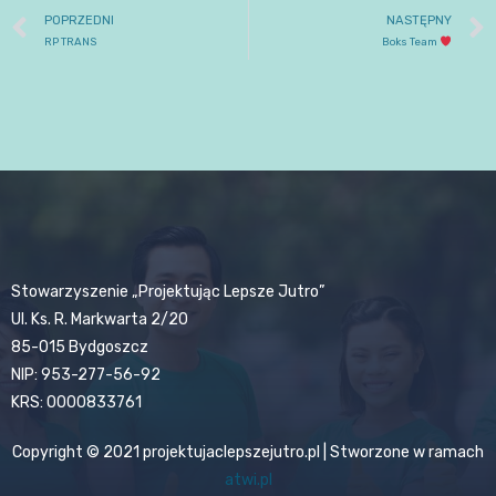
POPRZEDNI
NASTĘPNY
RP TRANS
Boks Team
Stowarzyszenie „Projektując Lepsze Jutro”
Ul. Ks. R. Markwarta 2/20
85-015 Bydgoszcz
NIP: 953-277-56-92
KRS: 0000833761
Copyright © 2021 projektujaclepszejutro.pl | Stworzone w ramach
atwi.pl