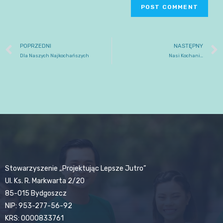
POPRZEDNI
NASTĘPNY
Dla Naszych Najkochańszych
Nasi Kochani…
Stowarzyszenie „Projektując Lepsze Jutro”
Ul. Ks. R. Markwarta 2/20
85-015 Bydgoszcz
NIP: 953-277-56-92
KRS: 0000833761