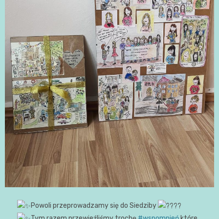
Powoli przeprowadzamy się do Siedziby
Tym razem przewieźliśmy trochę
#wspomnień
które