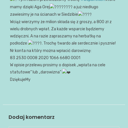
mamy dzięki Aga Grej
a już niedługo
zawiesimy je na ścianach w Siedzibie
Wciąż wierzymy że milion składa się z groszy, a 800 zł z
wielu drobnych wpłat. Za każde wsparcie będziemy
wdzięczni. A na razie zapraszamy na herbatkę na
podłodze
. Trochę twardo ale serdecznie i pysznie!
Nr konta na który można wpłacić darowiznę:
83 2530 0008 2020 1066 6680 0001
W opisie przelewu prosimy o dopisek „wpłata na cele
statutowe” lub „darowizna”
DziękujeMy
Dodaj komentarz