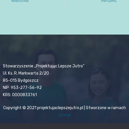
Kolejny Etap
Planujemy…
Stowarzyszenie „Projektując Lepsze Jutro”
Ul. Ks. R. Markwarta 2/20
85-015 Bydgoszcz
NIP: 953-277-56-92
KRS: 0000833761
Copyright © 2021 projektujaclepszejutro.pl | Stworzone w ramach
atwi.pl