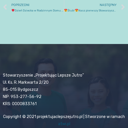
POPRZEDNI
NASTĘPNY
Dzień Dziecka w Rodzinnym Domu Dziecka
Ślub!
Nasz pierwszy Stowarzyszeniowy Ślub!
Stowarzyszenie „Projektując Lepsze Jutro”
Ul. Ks. R. Markwarta 2/20
85-015 Bydgoszcz
NIP: 953-277-56-92
KRS: 0000833761
Copyright © 2021 projektujaclepszejutro.pl | Stworzone w ramach
atwi.pl