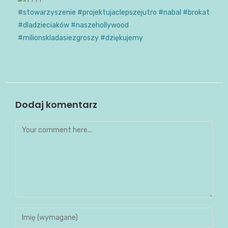
#stowarzyszenie
#projektujaclepszejutro
#nabal
#brokat
#dladzieciaków
#naszehollywood
#milionskladasiezgroszy
#dziękujemy
Dodaj komentarz