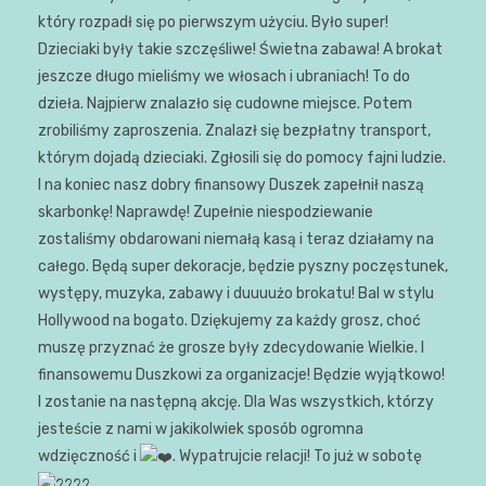
który rozpadł się po pierwszym użyciu. Było super!
Dzieciaki były takie szczęśliwe! Świetna zabawa! A brokat
jeszcze długo mieliśmy we włosach i ubraniach! To do
dzieła. Najpierw znalazło się cudowne miejsce. Potem
zrobiliśmy zaproszenia. Znalazł się bezpłatny transport,
którym dojadą dzieciaki. Zgłosili się do pomocy fajni ludzie.
I na koniec nasz dobry finansowy Duszek zapełnił naszą
skarbonkę! Naprawdę! Zupełnie niespodziewanie
zostaliśmy obdarowani niemałą kasą i teraz działamy na
całego. Będą super dekoracje, będzie pyszny poczęstunek,
występy, muzyka, zabawy i duuuużo brokatu! Bal w stylu
Hollywood na bogato. Dziękujemy za każdy grosz, choć
muszę przyznać że grosze były zdecydowanie Wielkie. I
finansowemu Duszkowi za organizacje! Będzie wyjątkowo!
I zostanie na następną akcję. Dla Was wszystkich, którzy
jesteście z nami w jakikolwiek sposób ogromna
wdzięczność i
. Wypatrujcie relacji! To już w sobotę