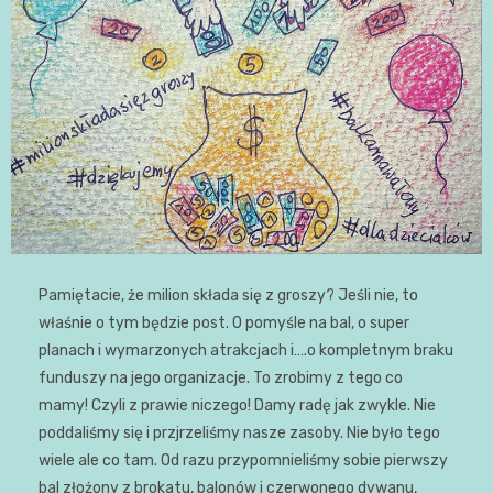
Pamiętacie, że milion składa się z groszy? Jeśli nie, to
właśnie o tym będzie post. O pomyśle na bal, o super
planach i wymarzonych atrakcjach i….o kompletnym braku
funduszy na jego organizacje. To zrobimy z tego co
mamy! Czyli z prawie niczego! Damy radę jak zwykle. Nie
poddaliśmy się i przjrzeliśmy nasze zasoby. Nie było tego
wiele ale co tam. Od razu przypomnieliśmy sobie pierwszy
bal złożony z brokatu, balonów i czerwonego dywanu,