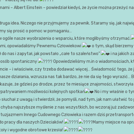
nami – Albert Einstein – powiedział kiedyś, że życie można przeżyć na
ruga idea. Niczego nie przyjmujemy za pewnik. Staramy się, jak najwię
ymy się prosić o pomoc w pomaganiu…
a w ogóle nasze wyobrażenia o wsparciu, które moglibyśmy otrzymać.
ami, opowiadaliśmy Pewnemu Człowiekowi
o tym, skąd bierzemy s
 do nas i zapytał, jak powstało „całe to szaleństwo”
i na jakich 
sposób spontaniczny
Opowiedzieliśmy m.in o wiadomościach, k
ncie – i właściwie, czy trzeba dodawać więcej… Świadomość tego, że 
nasze działania, wzrusza nas tak bardzo, że nie da się tego wyrazić…
 pokazuje, że gdzieś po drodze, przez te miesiące znajomości, stworzył
 wypatrywaniem możliwości kolejnych spotkań
No i my właśnie o t
 słuchał z uwagą i stwierdził, że pomyśli, nad tym, jak nam ułatwić 
 chyba najszybsze myślenie z nas wszystkich, bo wczoraj już zadzwonił,
ntuzjazmem Innego Cudownego Człowieka i razem dziś przetransporto
do pracy dla naszych Dzieciaków!
Mamy miejsce na opr
oły i wygodne obrotowe krzesła!