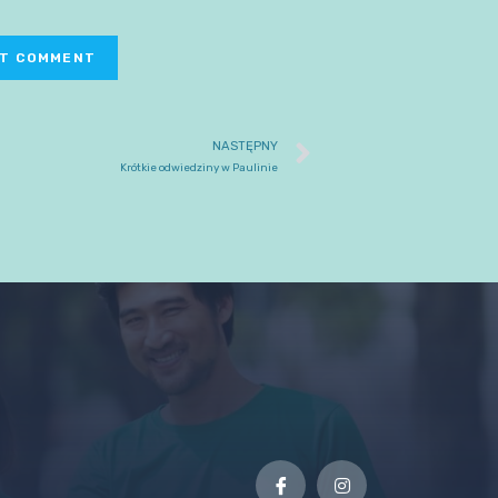
NASTĘPNY
Krótkie odwiedziny w Paulinie