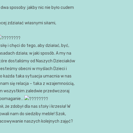
 dwa sposoby: jakby nic nie było cudem
cej zdziałać własnymi siłami,
iłę i chęci do tego, aby działać, być,
zasadach działa; w jaki sposób. A my na
tóre dostaliśmy od Naszych Dzieciaków
jesteśmy obecni w myślach Dzieci i
 Bo każda taka sytuacja umacnia w nas
a nam się relacja – taka z wzajemnością,
ym wszystkim zaledwie przedwczoraj
to pomaganie…
 że zdobył dla nas stoły i krzesła! W
wali nam do siedziby meble! Szok,
acowywanie naszych kolejnych zajęć?