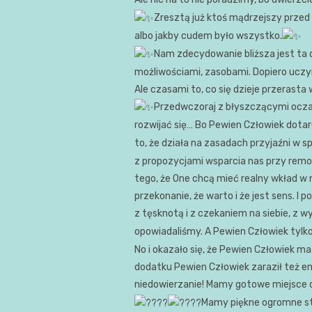
Zresztą już ktoś mądrzejszy przed 
albo jakby cudem było wszystko.
Nam zdecydowanie bliższa jest ta d
możliwościami, zasobami. Dopiero ucz
Ale czasami to, co się dzieje przerast
Przedwczoraj z błyszczącymi ocz
rozwijać się… Bo Pewien Człowiek dotarł
to, że działa na zasadach przyjaźni w 
z propozycjami wsparcia nas przy remo
tego, że One chcą mieć realny wkład w 
przekonanie, że warto i że jest sens. I
z tęsknotą i z czekaniem na siebie, z
opowiadaliśmy. A Pewien Człowiek tylko
No i okazało się, że Pewien Człowiek ma
dodatku Pewien Człowiek zaraził też e
niedowierzanie! Mamy gotowe miejsce 
Mamy piękne ogromne st