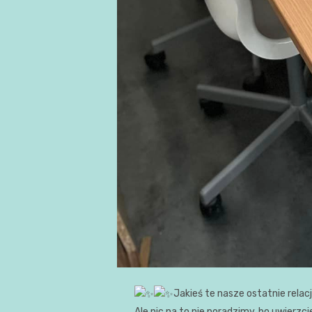
Jakieś te nasze ostatnie rela
Ale nic na to nie poradzimy, bo uwierzcie